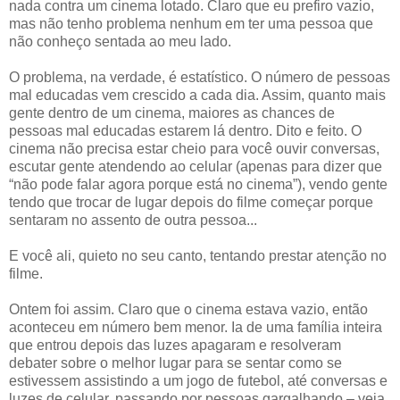
nada contra um cinema lotado. Claro que eu prefiro vazio,
mas não tenho problema nenhum em ter uma pessoa que
não conheço sentada ao meu lado.
O problema, na verdade, é estatístico. O número de pessoas
mal educadas vem crescido a cada dia. Assim, quanto mais
gente dentro de um cinema, maiores as chances de
pessoas mal educadas estarem lá dentro. Dito e feito. O
cinema não precisa estar cheio para você ouvir conversas,
escutar gente atendendo ao celular (apenas para dizer que
“não pode falar agora porque está no cinema”), vendo gente
tendo que trocar de lugar depois do filme começar porque
sentaram no assento de outra pessoa...
E você ali, quieto no seu canto, tentando prestar atenção no
filme.
Ontem foi assim. Claro que o cinema estava vazio, então
aconteceu em número bem menor. Ia de uma família inteira
que entrou depois das luzes apagaram e resolveram
debater sobre o melhor lugar para se sentar como se
estivessem assistindo a um jogo de futebol, até conversas e
luzes de celular, passando por pessoas gargalhando – veja