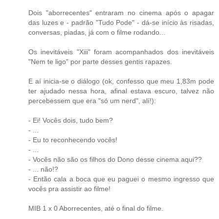
Dois "aborrecentes" entraram no cinema após o apagar
das luzes e - padrão "Tudo Pode" - dá-se início às risadas,
conversas, piadas, já com o filme rodando...
Os inevitáveis "Xiii" foram acompanhados dos inevitáveis
"Nem te ligo" por parte desses gentis rapazes.
E aí inicia-se o diálogo (ok, confesso que meu 1,83m pode
ter ajudado nessa hora, afinal estava escuro, talvez não
percebessem que era "só um nerd", alí!):
- Ei! Vocês dois, tudo bem?
- ...
- Eu to reconhecendo vocês!
- ...
- Vocês não são os filhos do Dono desse cinema aqui??
- ... não!?
- Então cala a boca que eu paguei o mesmo ingresso que
vocês pra assistir ao filme!
MIB 1 x 0 Aborrecentes, até o final do filme.