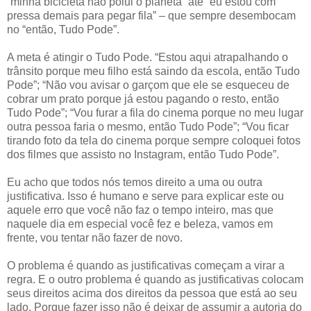
“minha bicicleta não polui o planeta” até “eu estou com
pressa demais para pegar fila” – que sempre desembocam
no “então, Tudo Pode”.
A meta é atingir o Tudo Pode. “Estou aqui atrapalhando o
trânsito porque meu filho está saindo da escola, então Tudo
Pode”; “Não vou avisar o garçom que ele se esqueceu de
cobrar um prato porque já estou pagando o resto, então
Tudo Pode”; “Vou furar a fila do cinema porque no meu lugar
outra pessoa faria o mesmo, então Tudo Pode”; “Vou ficar
tirando foto da tela do cinema porque sempre coloquei fotos
dos filmes que assisto no Instagram, então Tudo Pode”.
Eu acho que todos nós temos direito a uma ou outra
justificativa. Isso é humano e serve para explicar este ou
aquele erro que você não faz o tempo inteiro, mas que
naquele dia em especial você fez e beleza, vamos em
frente, vou tentar não fazer de novo.
O problema é quando as justificativas começam a virar a
regra. E o outro problema é quando as justificativas colocam
seus direitos acima dos direitos da pessoa que está ao seu
lado. Porque fazer isso não é deixar de assumir a autoria do