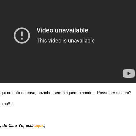
qui no sofá de casa, sozinho, sem ninguém olhando... Posso ser sincero?
alho!!!!
l, do Caio Yo, está
aqui
.)