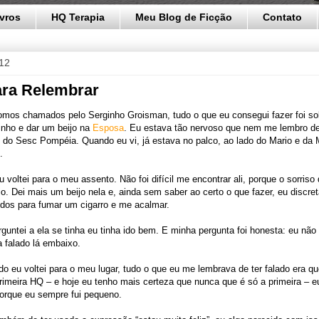
ivros
HQ Terapia
Meu Blog de Ficção
Contato
012
ara Relembrar
omos chamados pelo Serginho Groisman, tudo o que eu consegui fazer foi so
ixinho e dar um beijo na
Esposa
. Eu estava tão nervoso que nem me lembro d
 do Sesc Pompéia. Quando eu vi, já estava no palco, ao lado do Mario e da
.
 voltei para o meu assento. Não foi difícil me encontrar ali, porque o sorris
eio. Dei mais um beijo nela e, ainda sem saber ao certo o que fazer, eu discr
ndos para fumar um cigarro e me acalmar.
rguntei a ela se tinha eu tinha ido bem. E minha pergunta foi honesta: eu nã
a falado lá embaixo.
o eu voltei para o meu lugar, tudo o que eu me lembrava de ter falado era
rimeira HQ – e hoje eu tenho mais certeza que nunca que é só a primeira – e
orque eu sempre fui pequeno.