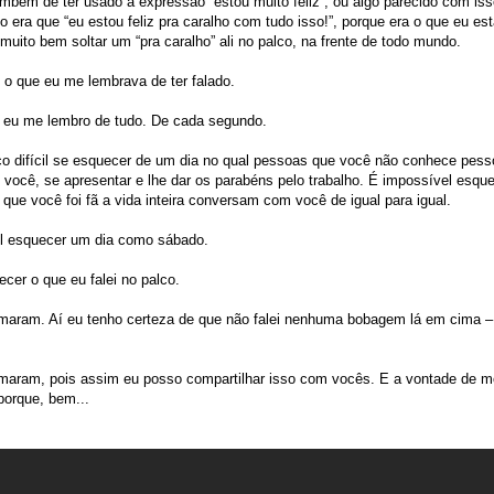
bém de ter usado a expressão “estou muito feliz”, ou algo parecido com iss
o era que “eu estou feliz pra caralho com tudo isso!”, porque era o que eu es
muito bem soltar um “pra caralho” ali no palco, na frente de todo mundo.
 o que eu me lembrava de ter falado.
o eu me lembro de tudo. De cada segundo.
o difícil se esquecer de um dia no qual pessoas que você não conhece pes
é você, se apresentar e lhe dar os parabéns pelo trabalho. É impossível esq
 que você foi fã a vida inteira conversam com você de igual para igual.
el esquecer um dia como sábado.
ecer o que eu falei no palco.
maram. Aí eu tenho certeza de que não falei nenhuma bobagem lá em cima – 
maram, pois assim eu posso compartilhar isso com vocês. E a vontade de mo
porque, bem...