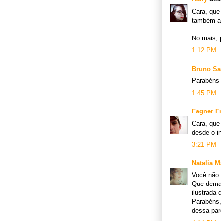
Cara, que
também af
No mais, 
1:12 PM
Bruno Sa
Parabéns 
1:45 PM
Fagner F
Cara, que 
desde o in
3:21 PM
Natalia 
Você não 
Que demai
ilustrada 
Parabéns,
dessa parc