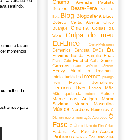
o. Na verdade, eu
Champ
Avenida Paulista
tava sentindo.
Besta-Fera
Beatles
Beto O
Blog
Blogosfera
Blues
Beta
Boteco
Carta Aberta
Chico
Cinema
Coisas da
Buarque
Culpa do meu
Vida
Eu-Lírico
Curta-Metragem
soalmente fazem
Êta
Demônios
Dentista
DVDs
uecer momentos
Povinho Bunda
Família
Fnac
Futebol
Games
Frans Café
Gaita
Garçons
Gato Ridículo
Gêmeos
Heavy Metal
In Treatment
Internet
Intelectualóides
Ipiranga
Iron Maiden
Jornalismo
Leitores
Livro
Livros
Mãe
ou melhor, lá
Mão quebrada
Mefisto
Médico
Meme das Antigas
Morar
Sozinho
Mundo Masculino
strar isso para
Música
Nerdices
Neurônios
O
Ô
Dia em que a Inspiração Apareceu
Fase
O Último Livro do Fim
Orkut
Padaria
Pai
Pão de Acúcar
Pinheiros
Por Isso que
Política