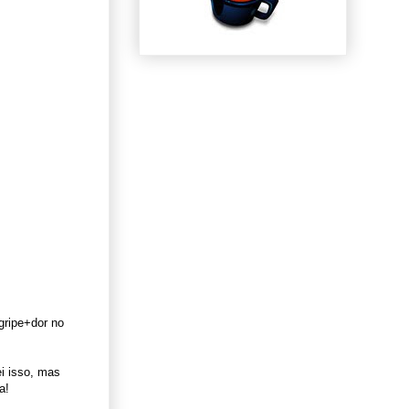
gripe+dor no
ei isso, mas
a!