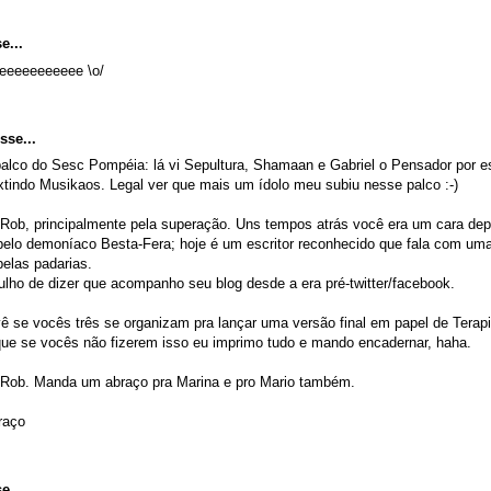
e...
eeeeeeeeeee \o/
sse...
palco do Sesc Pompéia: lá vi Sepultura, Shamaan e Gabriel o Pensador por es
xtindo Musikaos. Legal ver que mais um ídolo meu subiu nesse palco :-)
Rob, principalmente pela superação. Uns tempos atrás você era um cara dep
 pelo demoníaco Besta-Fera; hoje é um escritor reconhecido que fala com uma
pelas padarias.
ulho de dizer que acompanho seu blog desde a era pré-twitter/facebook.
vê se vocês três se organizam pra lançar uma versão final em papel de Terapi
ue se vocês não fizerem isso eu imprimo tudo e mando encadernar, haha.
Rob. Manda um abraço pra Marina e pro Mario também.
raço
e...