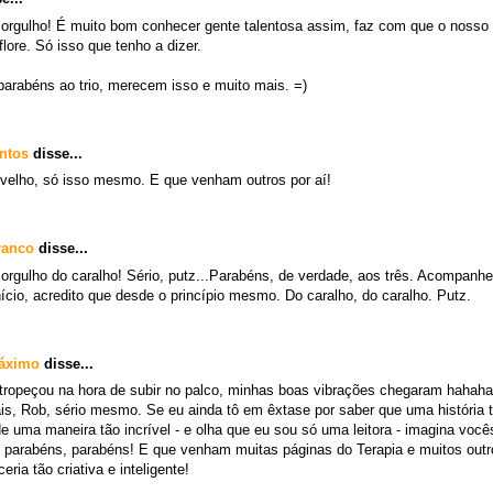
 orgulho! É muito bom conhecer gente talentosa assim, faz com que o nosso 
lore. Só isso que tenho a dizer.
parabéns ao trio, merecem isso e muito mais. =)
ntos
disse...
velho, só isso mesmo. E que venham outros por aí!
ranco
disse...
orgulho do caralho! Sério, putz...Parabéns, de verdade, aos três. Acompanhei
ício, acredito que desde o princípio mesmo. Do caralho, do caralho. Putz.
Máximo
disse...
tropeçou na hora de subir no palco, minhas boas vibrações chegaram hahah
s, Rob, sério mesmo. Se eu ainda tô em êxtase por saber que uma história 
de uma maneira tão incrível - e olha que eu sou só uma leitora - imagina você
 parabéns, parabéns! E que venham muitas páginas do Terapia e muitos outr
eria tão criativa e inteligente!