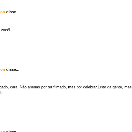
don
disse...
 você!
don
disse...
igado, cara! Não apenas por ter filmado, mas por celebrar junto da gente, me
t!
don
disse...