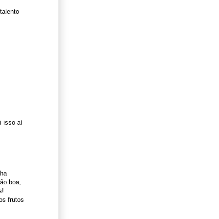
talento
 isso aí
aha
tão boa,
s!
os frutos