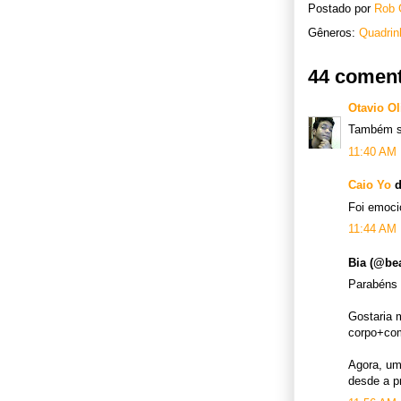
Postado por
Rob 
Gêneros:
Quadrin
44 coment
Otavio Ol
Também s
11:40 AM
Caio Yo
d
Foi emoci
11:44 AM
Bia (@bea
Parabéns 
Gostaria 
corpo+com
Agora, um
desde a p