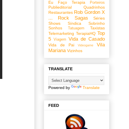
Eu Faço Terapia
Porteiros
Publieditorial
Quadrinhos
Rob Gordon X
Restaurantes
...
Rock
Sagas
Séries
Shows
Síndica
Sobrinho
Sonhos
Taxistas
Tatuagem
Top
Telemarketing
TerapiaHQ
5
Vida de Casado
Viagem
Vila
Vida de Pai
Videogame
Mariana
Vizinhos
TRANSLATE
Powered by
Translate
FEED