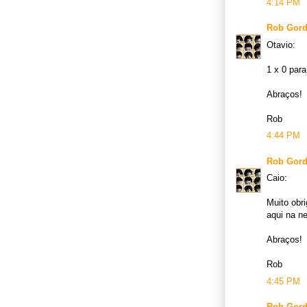
4:14 PM
Rob Gor
Otavio:
1 x 0 para
Abraços!
Rob
4:44 PM
Rob Gor
Caio:
Muito obr
aqui na ne
Abraços!
Rob
4:45 PM
Rob Gor