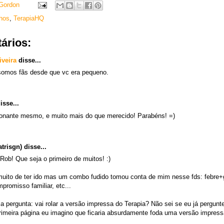
Gordon
hos
,
TerapiaHQ
ários:
iveira
disse...
omos fãs desde que vc era pequeno.
isse...
onante mesmo, e muito mais do que merecido! Parabéns! =)
trisgn) disse...
Rob! Que seja o primeiro de muitos! :)
muito de ter ido mas um combo fudido tomou conta de mim nesse fds: febre+
promisso familiar, etc...
a pergunta: vai rolar a versão impressa do Terapia? Não sei se eu já pergunt
rimeira página eu imagino que ficaria absurdamente foda uma versão impress