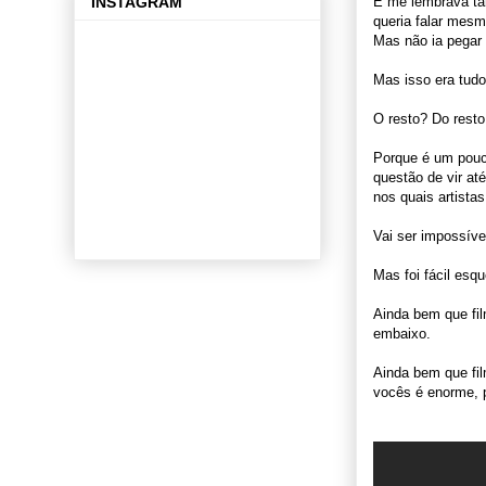
INSTAGRAM
E me lembrava tam
queria falar mesm
Mas não ia pegar 
Mas isso era tudo
O resto? Do rest
Porque é um pouc
questão de vir at
nos quais artistas
Vai ser impossív
Mas foi fácil esqu
Ainda bem que fil
embaixo.
Ainda bem que fil
vocês é enorme, 