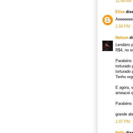
11:56 AM
Elise
diss
Aeeeeeee
1:04 PM
Nelson
di
Lendário 
R$4, no e
Parabéns 
torturado
torturado 
Tenho org
E agora, 
ameacei q
Parabéns 
grande ab
1:07 PM
Hally
diss