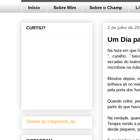
Início
Sobre Mim
Sobre o Champ
L
2 de julho de 2
CURTIU?
Um Dia p
Na hora em que f
“...caralho...” ba
escadas do teatro
microfone na mão
Minutos depois, eu
brilhava ali no m
pela porta dos fu
Quando voltei, pe
parte do que havi
Na verdade, quand
Tweets by robgordon_sp
Terapia sendo a p
desde pequeno, p