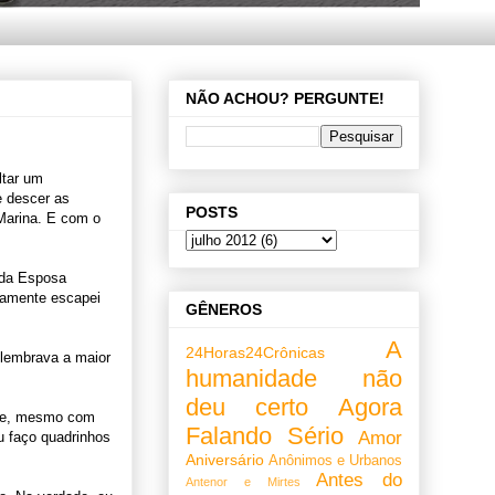
NÃO ACHOU? PERGUNTE!
ltar um
e descer as
POSTS
 Marina. E com o
o da Esposa
etamente escapei
GÊNEROS
A
24Horas24Crônicas
o lembrava a maior
humanidade não
deu certo
Agora
 que, mesmo com
Falando Sério
Amor
u faço quadrinhos
Aniversário
Anônimos e Urbanos
Antes do
Antenor e Mirtes