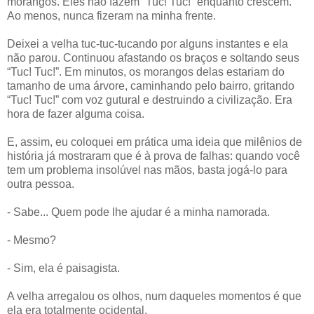
morangos. Eles não fazem “Tuc! Tuc!” enquanto crescem.
Ao menos, nunca fizeram na minha frente.
Deixei a velha tuc-tuc-tucando por alguns instantes e ela
não parou. Continuou afastando os braços e soltando seus
“Tuc! Tuc!”. Em minutos, os morangos delas estariam do
tamanho de uma árvore, caminhando pelo bairro, gritando
“Tuc! Tuc!” com voz gutural e destruindo a civilização. Era
hora de fazer alguma coisa.
E, assim, eu coloquei em prática uma ideia que milênios de
história já mostraram que é à prova de falhas: quando você
tem um problema insolúvel nas mãos, basta jogá-lo para
outra pessoa.
- Sabe... Quem pode lhe ajudar é a minha namorada.
- Mesmo?
- Sim, ela é paisagista.
A velha arregalou os olhos, num daqueles momentos é que
ela era totalmente ocidental.