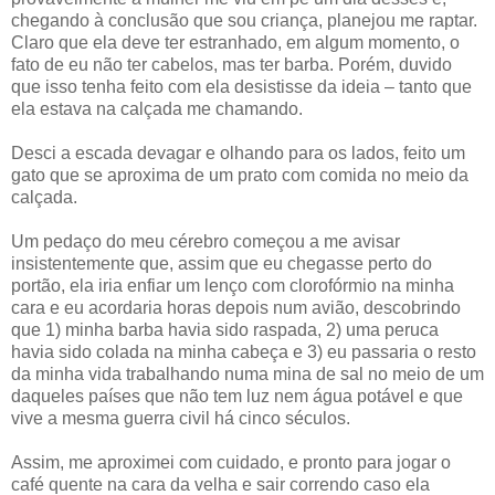
chegando à conclusão que sou criança, planejou me raptar.
Claro que ela deve ter estranhado, em algum momento, o
fato de eu não ter cabelos, mas ter barba. Porém, duvido
que isso tenha feito com ela desistisse da ideia – tanto que
ela estava na calçada me chamando.
Desci a escada devagar e olhando para os lados, feito um
gato que se aproxima de um prato com comida no meio da
calçada.
Um pedaço do meu cérebro começou a me avisar
insistentemente que, assim que eu chegasse perto do
portão, ela iria enfiar um lenço com clorofórmio na minha
cara e eu acordaria horas depois num avião, descobrindo
que 1) minha barba havia sido raspada, 2) uma peruca
havia sido colada na minha cabeça e 3) eu passaria o resto
da minha vida trabalhando numa mina de sal no meio de um
daqueles países que não tem luz nem água potável e que
vive a mesma guerra civil há cinco séculos.
Assim, me aproximei com cuidado, e pronto para jogar o
café quente na cara da velha e sair correndo caso ela