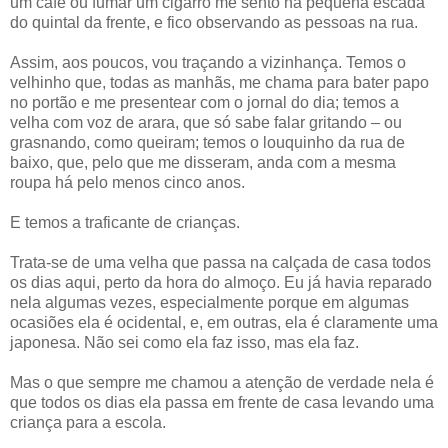
um café ou fumar um cigarro me sento na pequena escada
do quintal da frente, e fico observando as pessoas na rua.
Assim, aos poucos, vou traçando a vizinhança. Temos o
velhinho que, todas as manhãs, me chama para bater papo
no portão e me presentear com o jornal do dia; temos a
velha com voz de arara, que só sabe falar gritando – ou
grasnando, como queiram; temos o louquinho da rua de
baixo, que, pelo que me disseram, anda com a mesma
roupa há pelo menos cinco anos.
E temos a traficante de crianças.
Trata-se de uma velha que passa na calçada de casa todos
os dias aqui, perto da hora do almoço. Eu já havia reparado
nela algumas vezes, especialmente porque em algumas
ocasiões ela é ocidental, e, em outras, ela é claramente uma
japonesa. Não sei como ela faz isso, mas ela faz.
Mas o que sempre me chamou a atenção de verdade nela é
que todos os dias ela passa em frente de casa levando uma
criança para a escola.