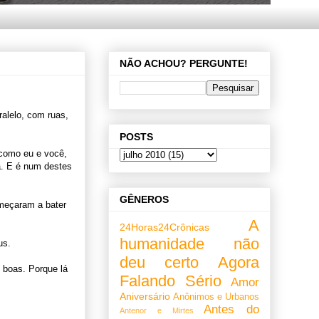
NÃO ACHOU? PERGUNTE!
alelo, com ruas,
POSTS
 como eu e você,
a. E é num destes
.
GÊNEROS
meçaram a bater
A
24Horas24Crônicas
humanidade não
us.
deu certo
Agora
 boas. Porque lá
Falando Sério
Amor
Aniversário
Anônimos e Urbanos
Antes do
Antenor e Mirtes