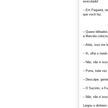
executado!
– Em Paquetá, nin
que você faz.
– Quase bêbados.
a Marcela colocou 
– Aliás, isso me l
– Ih, olha o medo
– Não, não é isso
– Porra, toda vez
– Desculpe, gente
– O Sucinto, a F
– Não, não é isso
Largou o dinheir