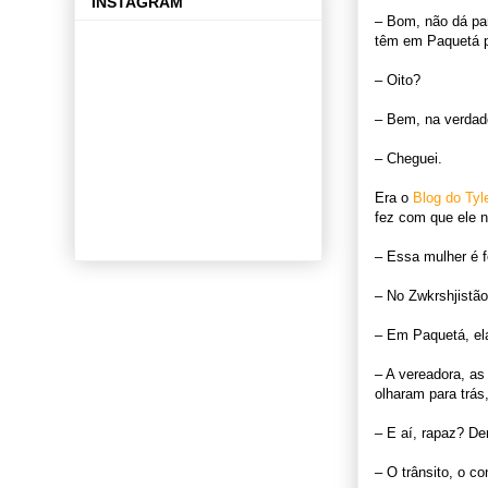
INSTAGRAM
– Bom, não dá par
têm em Paquetá p
– Oito?
– Bem, na verdad
– Cheguei.
Era o
Blog do Tyl
fez com que ele 
– Essa mulher é f
– No Zwkrshjistão,
– Em Paquetá, ela
– A vereadora, as
olharam para trás
– E aí, rapaz? D
– O trânsito, o c