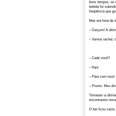
bons tempos, os c
bebida foi subin
freqüência que go
Mas era hora de i
– Garçom! A últim
– Vamos rachar, c
– Cade você?
– Aqui.
– Pára com isso! 
– Pronto. Meu din
Tomaram a última
encontrarem nov
O bar ficou vazio.