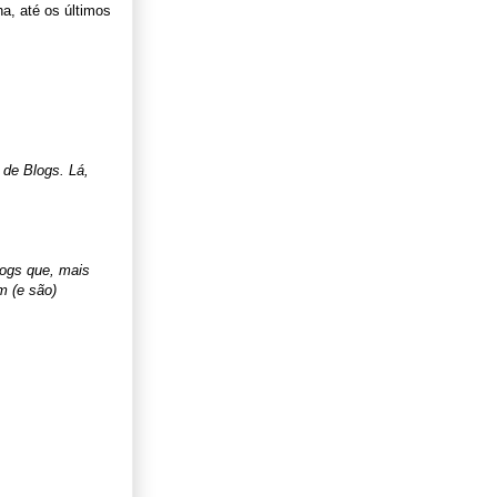
a, até os últimos
 de Blogs. Lá,
logs que, mais
m (e são)