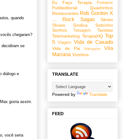
Eu Faço Terapia
Porteiros
Publieditorial
Quadrinhos
Rob Gordon X
Restaurantes
nutos, quando
...
Rock
Sagas
Séries
Shows
Síndica
Sobrinho
Sonhos
Taxistas
Tatuagem
 vocês chegaram?
Top
Telemarketing
TerapiaHQ
5
Vida de Casado
Viagem
 decidiram se
Vila
Vida de Pai
Videogame
Mariana
Vizinhos
o diálogo e
TRANSLATE
Powered by
Translate
O Max gosta assim.
FEED
ão, você seria