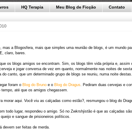
ivros
HQ Terapia
Meu Blog de Ficção
Contato
2010
, mas a Blogosfera, mais que simples uma reunião de blogs, é um mundo par
E, claro, bares.
que os blogs amigos se encontram. Sim, os blogs têm vida própria e, assim
cerveja e jogar conversa de vez em quanto, normalmente nas noites de sext
 do canto, que um determinado grupo de blogs se reuniu, numa noite destas
hegar foram o
Blog do Bruno
e o
Blog do Dragus
. Pediram duas cervejas e co
o tempo, até que os amigos chegassem.
ra morar aqui. Você viu as calçadas como estão?, resmungou o blog do Drag
em todo lugar, respondeu o amigo. Só no Zwkrshjistão é que as calçadas são
 queijo e sangue de prisioneiros políticos.
á devem ser feitas de merda.