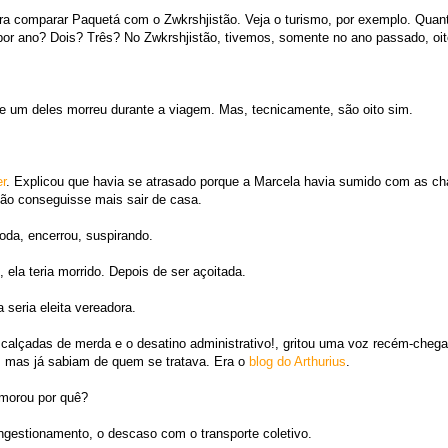
a comparar Paquetá com o Zwkrshjistão. Veja o turismo, por exemplo. Quant
or ano? Dois? Três? No Zwkrshjistão, tivemos, somente no ano passado, oit
e um deles morreu durante a viagem. Mas, tecnicamente, são oito sim.
er
. Explicou que havia se atrasado porque a Marcela havia sumido com as ch
não conseguisse mais sair de casa.
oda, encerrou, suspirando.
 ela teria morrido. Depois de ser açoitada.
 seria eleita vereadora.
 calçadas de merda e o desatino administrativo!, gritou uma voz recém-cheg
, mas já sabiam de quem se tratava. Era o
blog do Arthurius
.
emorou por quê?
ongestionamento, o descaso com o transporte coletivo.