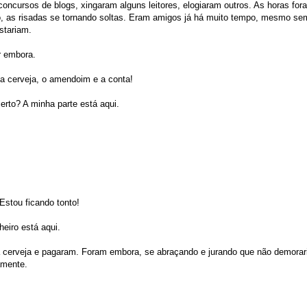
oncursos de blogs, xingaram alguns leitores, elogiaram outros. As horas fo
do, as risadas se tornando soltas. Eram amigos já há muito tempo, mesmo s
stariam.
r embora.
a cerveja, o amendoim e a conta!
erto? A minha parte está aqui.
Estou ficando tonto!
heiro está aqui.
 cerveja e pagaram. Foram embora, se abraçando e jurando que não demorar
amente.