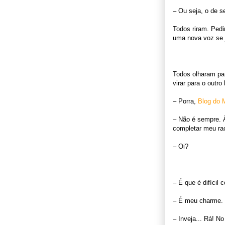
– Ou seja, o de s
Todos riram. Ped
uma nova voz se j
Todos olharam pa
virar para o outro
– Porra,
Blog do 
– Não é sempre. À
completar meu ra
– Oi?
– É que é difícil
– É meu charme. 
– Inveja... Rá! No