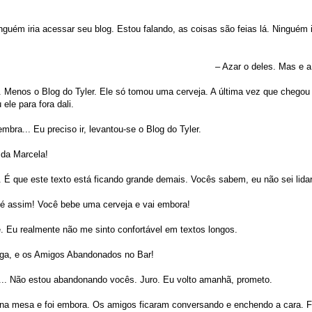
guém iria acessar seu blog. Estou falando, as coisas são feias lá. Ninguém i
– Azar o deles. Mas e 
 Menos o Blog do Tyler. Ele só tomou uma cerveja. A última vez que chegou
ele para fora dali.
embra... Eu preciso ir, levantou-se o Blog do Tyler.
 da Marcela!
. É que este texto está ficando grande demais. Vocês sabem, eu não sei lida
 é assim! Você bebe uma cerveja e vai embora!
. Eu realmente não me sinto confortável em textos longos.
uga, e os Amigos Abandonados no Bar!
... Não estou abandonando vocês. Juro. Eu volto amanhã, prometo.
o na mesa e foi embora. Os amigos ficaram conversando e enchendo a cara. 