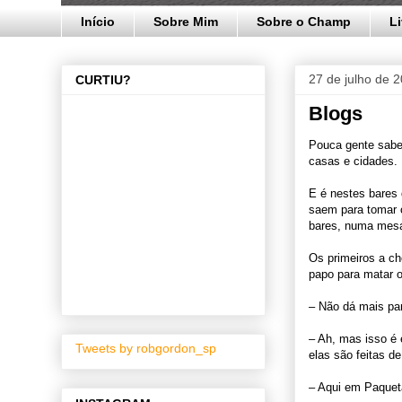
Início
Sobre Mim
Sobre o Champ
L
27 de julho de 
CURTIU?
Blogs
Pouca gente sabe
casas e cidades. 
E é nestes bares 
saem para tomar 
bares, numa mesa
Os primeiros a c
papo para matar 
– Não dá mais pa
– Ah, mas isso é 
Tweets by robgordon_sp
elas são feitas de
– Aqui em Paquet