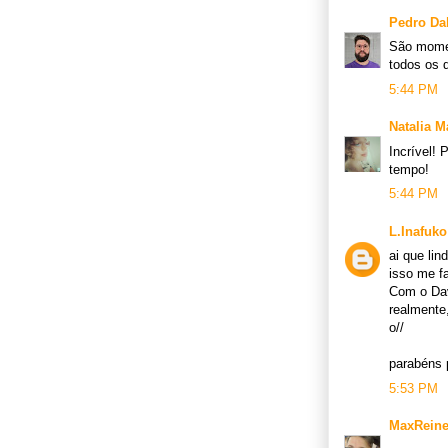
Pedro Da
São momen
todos os d
5:44 PM
Natalia 
Incrível!
tempo!
5:44 PM
L.Inafuko
ai que lin
isso me f
Com o Dav
realmente
o//
parabéns 
5:53 PM
MaxReine