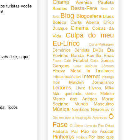
Champ
Avenida Paulista
os turistas vocês
Besta-Fera
Beatles
Beto O
o!
Blog
Blogosfera
Blues
Beta
Boteco
Carta Aberta
Chico
Cinema
Coisas da
Buarque
Culpa do meu
Vida
Eu-Lírico
Curta-Metragem
Êta
Demônios
Dentista
DVDs
Povinho Bunda
Família
Fnac
aves dele, o que
Futebol
Games
Frans Café
Gaita
Garçons
Gato Ridículo
Gêmeos
Heavy Metal
In Treatment
Internet
Intelectualóides
Ipiranga
Iron Maiden
Jornalismo
Leitores
Livro
Livros
Mãe
Mão quebrada
Mefisto
Médico
Meme das Antigas
Morar
Sozinho
Mundo Masculino
ada. Todos
Música
Nerdices
Neurônios
O
Ô
Dia em que a Inspiração Apareceu
Fase
O Último Livro do Fim
Orkut
Padaria
Pai
Pão de Acúcar
Pinheiros
Por Isso que
Política