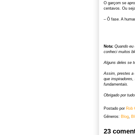
O garçom se aprox
centavos. Ou seja
– Ô fase. A huma
Nota:
Quando eu c
conheci muitos bl
Alguns deles se 
Assim, prestes a
que inspiradores,
fundamentais.
Obrigado por tudo
Postado por
Rob 
Gêneros:
Blog
,
Bl
23 coment