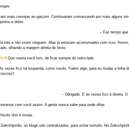
empre.
iram mais cervejas ao garçom. Continuaram conversando por mais alguns mi
untou a deles.
– Faz tempo que
ra trás e não viram ninguém. Mas já estavam acostumados com isso. Assim,
 lado, olhando a margem direita do texto.
Max
! Que mania você tem, de ficar sempre do outro lado.
s vezes fico na esquerda, como vocês. Falem algo, para eu mudar a linha d
ciocínio?
– Obrigado. E às vezes fico à direita. 
 conversar com você assim. A gente nunca sabe para onde olhar.
Vocês têm é inveja.
 Zwkrshjistão, os blogs são centralizados, para evitar tumulto. No Zwkrshjist