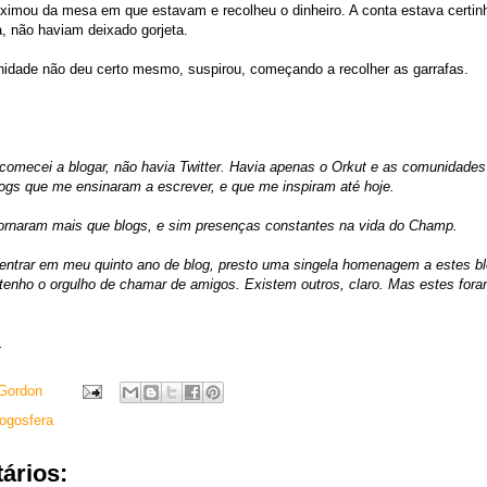
imou da mesa em que estavam e recolheu o dinheiro. A conta estava certinh
, não haviam deixado gorjeta.
nidade não deu certo mesmo, suspirou, começando a recolher as garrafas.
omecei a blogar, não havia Twitter. Havia apenas o Orkut e as comunidades
ogs que me ensinaram a escrever, e que me inspiram até hoje.
tornaram mais que blogs, e sim presenças constantes na vida do Champ.
 entrar em meu quinto ano de blog, presto uma singela homenagem a estes b
 tenho o orgulho de chamar de amigos. Existem outros, claro. Mas estes fora
.
Gordon
ogosfera
ários: