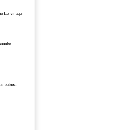
 faz vir aqui
muuuito
s outros...