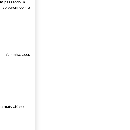
ram passando, a
em se verem com a
– A minha, aqui.
ia mais até se