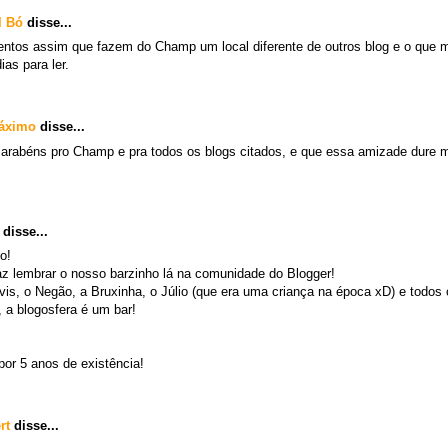
l Bó
disse...
tos assim que fazem do Champ um local diferente de outros blog e o que me
ias para ler.
Máximo
disse...
 Parabéns pro Champ e pra todos os blogs citados, e que essa amizade dure 
disse...
do!
az lembrar o nosso barzinho lá na comunidade do Blogger!
is, o Negão, a Bruxinha, o Júlio (que era uma criança na época xD) e todos o
, a blogosfera é um bar!
por 5 anos de existência!
rt
disse...