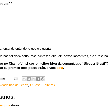
stá você?
a tentando entender o que ele queria.
e não ter dado certo, mas confesso que, em certos momentos, ela é fascina
votou no Champ-Vinyl como melhor blog da comunidade “Blogger Brasil
e eu prometi dois posts atrás, e vote
aqui
.
imo
idade não deu certo
,
Ô Fase
,
Porteiros
ários:
squita
disse...