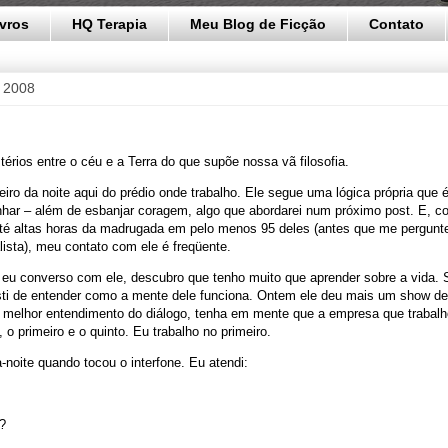
ivros
HQ Terapia
Meu Blog de Ficção
Contato
e 2008
érios entre o céu e a Terra do que supõe nossa vã filosofia.
eiro da noite aqui do prédio onde trabalho. Ele segue uma lógica própria que
nhar – além de esbanjar coragem, algo que abordarei num próximo post. E, 
 até altas horas da madrugada em pelo menos 95 deles (antes que me pergun
alista), meu contato com ele é freqüente.
eu converso com ele, descubro que tenho muito que aprender sobre a vida. S
sti de entender como a mente dele funciona. Ontem ele deu mais um show de
a melhor entendimento do diálogo, tenha em mente que a empresa que trabal
 o primeiro e o quinto. Eu trabalho no primeiro.
-noite quando tocou o interfone. Eu atendi:
?