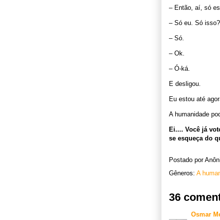
– Então, aí, só e
– Só eu. Só isso?
– Só.
– Ok.
– Ó-ká.
E desligou.
Eu estou até agor
A humanidade pod
Ei.... Você já 
se esqueça do qu
Postado por
Anôn
Gêneros:
A human
36 coment
Osmar Me