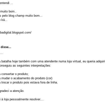
ntendi ...
 muito bom..
s pelo blog champ muito bom...
 ká...
badigital.blogspot.com/
disse...
...
a batalha hoje também com uma atendente numa loja virtual, eu queria adquiri
onseguiu as seguintes interpretações:
a consertar o produto;
ia mudar o acabamento do produto (cor)
a trocar o produto pois estava fora de linha.
gradeci a atenção.
ei à loja pessoalmente resolver....