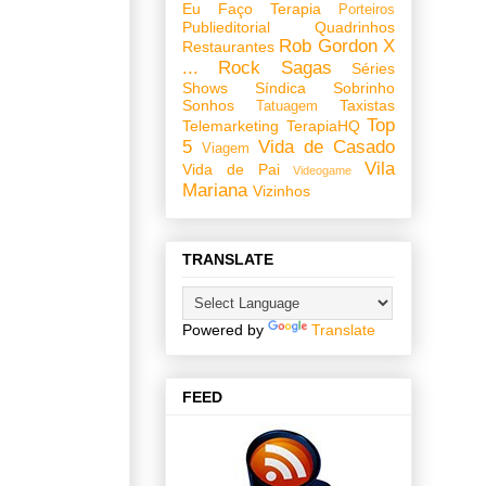
Eu Faço Terapia
Porteiros
Publieditorial
Quadrinhos
Rob Gordon X
Restaurantes
...
Rock
Sagas
Séries
Shows
Síndica
Sobrinho
Sonhos
Taxistas
Tatuagem
Top
Telemarketing
TerapiaHQ
5
Vida de Casado
Viagem
Vila
Vida de Pai
Videogame
Mariana
Vizinhos
TRANSLATE
Powered by
Translate
FEED