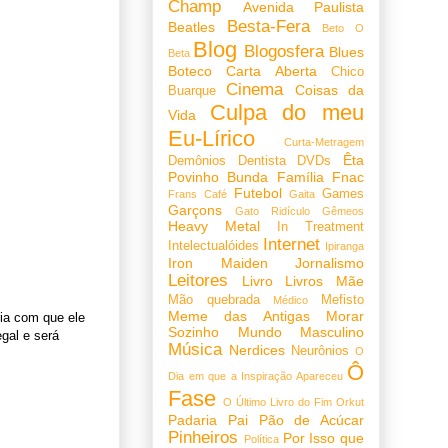
Champ
Avenida Paulista
Besta-Fera
Beatles
Beto O
Blog
Blogosfera
Blues
Beta
Boteco
Carta Aberta
Chico
Cinema
Coisas da
Buarque
Culpa do meu
Vida
Eu-Lírico
Curta-Metragem
Êta
Demônios
Dentista
DVDs
Povinho Bunda
Família
Fnac
Futebol
Games
Frans Café
Gaita
Garçons
Gato Ridículo
Gêmeos
Heavy Metal
In Treatment
Internet
Intelectualóides
Ipiranga
Iron Maiden
Jornalismo
Leitores
Livro
Livros
Mãe
Mão quebrada
Mefisto
Médico
Meme das Antigas
Morar
ia com que ele
Sozinho
Mundo Masculino
gal e será
Música
Nerdices
Neurônios
O
Ô
Dia em que a Inspiração Apareceu
Fase
O Último Livro do Fim
Orkut
Padaria
Pai
Pão de Acúcar
Pinheiros
Por Isso que
Política