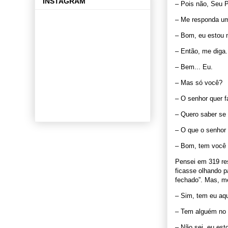
INSTAGRAM
– Pois não, Seu P
– Me responda um
– Bom, eu estou 
– Então, me diga
– Bem... Eu.
– Mas só você?
– O senhor quer 
– Quero saber se 
– O que o senhor
– Bom, tem você 
Pensei em 319 re
ficasse olhando p
fechado”. Mas, me
– Sim, tem eu aqu
– Tem alguém no 
– Não sei, eu est