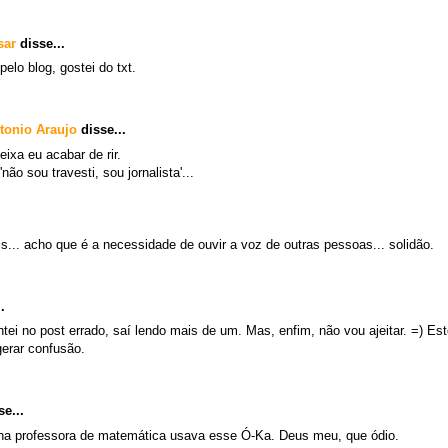
sar
disse...
elo blog, gostei do txt.
tonio Araujo
disse...
eixa eu acabar de rir.
'não sou travesti, sou jornalista'...
s... acho que é a necessidade de ouvir a voz de outras pessoas... solidão.
.
tei no post errado, saí lendo mais de um. Mas, enfim, não vou ajeitar. =) Es
gerar confusão.
e...
ha professora de matemática usava esse Ó-Ka. Deus meu, que ódio.