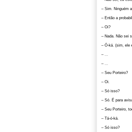
– Sim. Ninguém a
– Então a probabi
– Oi?
– Nada. Não sei s
– Ó-ká. (sim, ele 
– ...
– ...
– Seu Porteiro?
– Oi.
– Só isso?
– Só. É para avis
– Seu Porteiro, t
– Tá-ó-ká.
– Só isso?