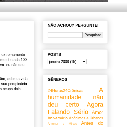
NÃO ACHOU? PERGUNTE!
POSTS
 é extremamente
como de cada 100
tem: eu não sou
im, sobre a vida,
GÊNEROS
 sua perspicácia
A
ho ocupa dois
24Horas24Crônicas
humanidade não
deu certo
Agora
Falando Sério
Amor
Aniversário
Anônimos e Urbanos
Antes do
Antenor e Mirtes