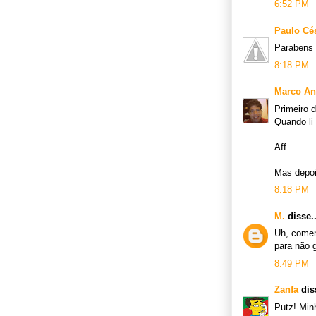
6:52 PM
Paulo Cé
Parabens p
8:18 PM
Marco An
Primeiro d
Quando li 
Aff
Mas depoi
8:18 PM
M.
disse..
Uh, comen
para não 
8:49 PM
Zanfa
diss
Putz! Min