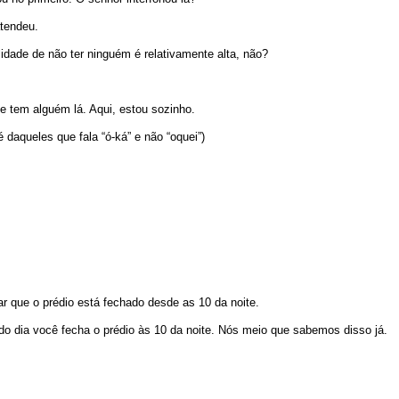
tendeu.
lidade de não ter ninguém é relativamente alta, não?
e tem alguém lá. Aqui, estou sozinho.
é daqueles que fala “ó-ká” e não “oquei”)
ar que o prédio está fechado desde as 10 da noite.
odo dia você fecha o prédio às 10 da noite. Nós meio que sabemos disso já.