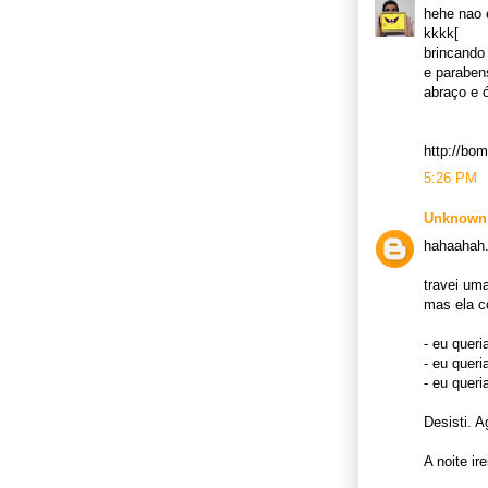
hehe nao e
kkkk[
brincando
e paraben
abraço e ó
http://bom
5:26 PM
Unknown
hahaahah.
travei um
mas ela c
- eu queri
- eu quer
- eu queri
Desisti. A
A noite ir