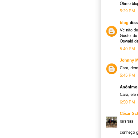
Ótimo blo
5:29 PM
blog
disse
Vc não dev
Gostei do 
Oswald de
5:40 PM
Johnny M
Cara, dem
5:45 PM
Anônimo 
Cara, ele
6:50 PM
César Sc
rsrsrsrs
conheço 