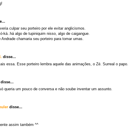
g!
...
eria culpar seu porteiro por ele evitar anglicismos.
ó-ká..há algo de tupiniquim nisso, algo de caigangue.
 Andrade chamaria seu porteiro para tomar umas.
.
disse...
ais essa. Esse porteiro lembra aquele das animações, o Zé. Surreal o papo.
disse...
 só queria um pouco de conversa e não soube inventar um assunto.
huler
disse...
gente assim também ^^