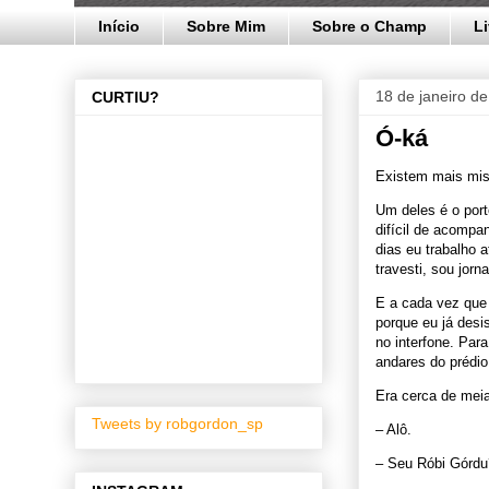
Início
Sobre Mim
Sobre o Champ
L
18 de janeiro d
CURTIU?
Ó-ká
Existem mais mist
Um deles é o port
difícil de acompa
dias eu trabalho
travesti, sou jorn
E a cada vez que 
porque eu já desi
no interfone. Par
andares do prédio,
Era cerca de meia
Tweets by robgordon_sp
– Alô.
– Seu Róbi Górdu