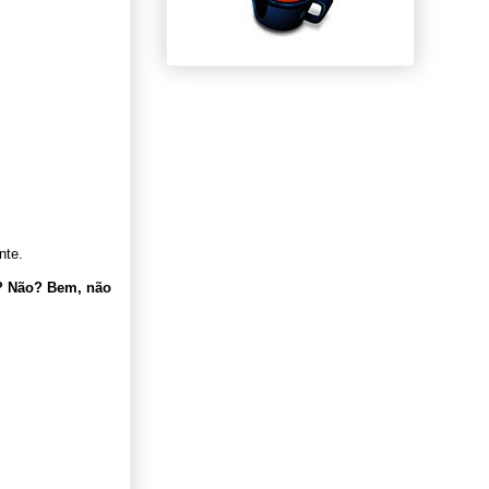
nte.
”? Não? Bem, não