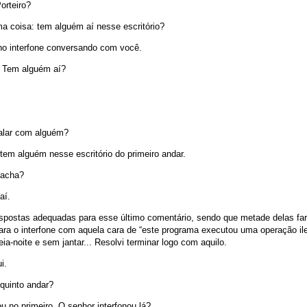
orteiro?
a coisa: tem alguém aí nesse escritório?
no interfone conversando com você.
. Tem alguém aí?
falar com alguém?
tem alguém nesse escritório do primeiro andar.
 acha?
aí.
spostas adequadas para esse último comentário, sendo que metade delas far
ara o interfone com aquela cara de “este programa executou uma operação ile
ia-noite e sem jantar... Resolvi terminar logo com aquilo.
i.
quinto andar?
ou no primeiro. O senhor interfonou lá?